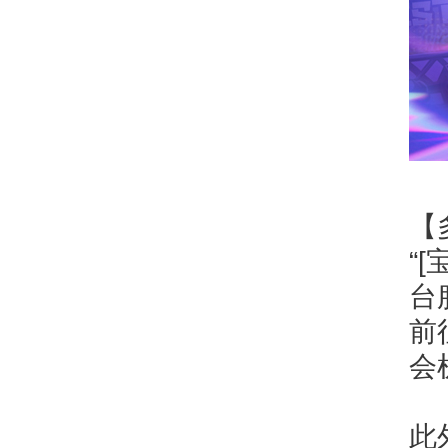
【
“
台
前
会
此