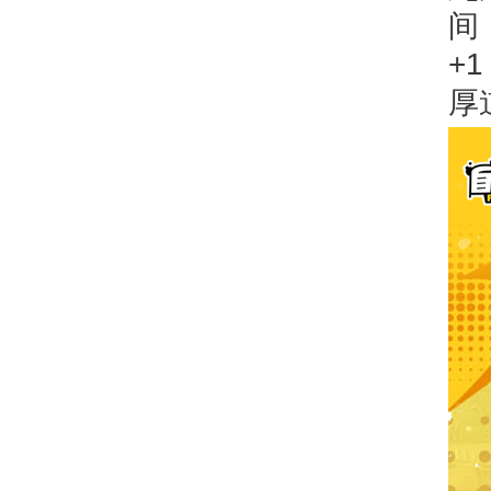
间
+
厚