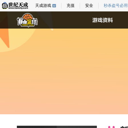
天成游戏
充值
安全
秒杀盗号必用