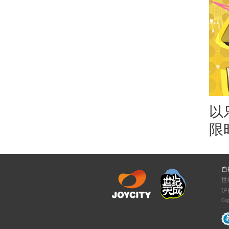
以
限
自
世
沪I
Cop