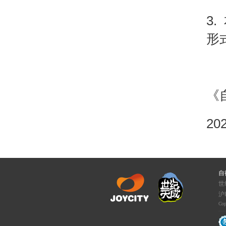
3.
形
《
20
自
世
沪I
Cop