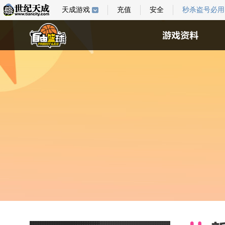
天成游戏
充值
安全
秒杀盗号必用