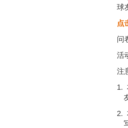
球
点
问
活
注
1.
2.