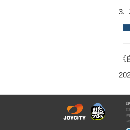
3.
《
20
自
世
沪I
Cop