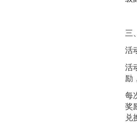
三
活
活
励
每
奖
兑