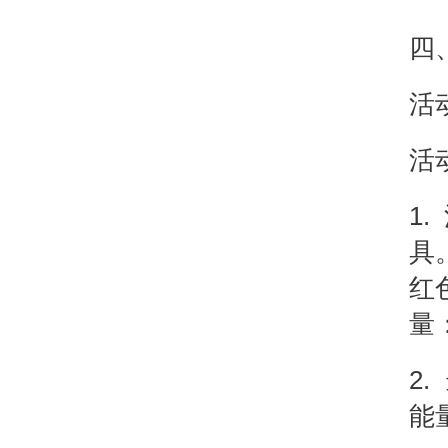
四
活
活
1.
具
红
量
2.
能