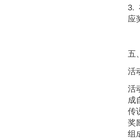
3.
应
五
活
活
成
传
奖
组