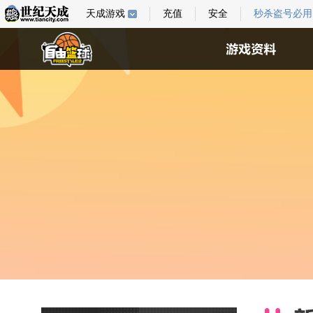
天成游戏
充值
安全
秒杀盗号必用