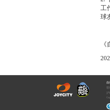
工
球
《
202
自
世
沪I
Cop