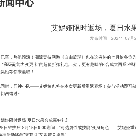
艾妮娅限时返场，夏日水
发布时间：2024年07月
暑已至，热浪滚滚！潮流竞技网游《自由篮球》也在这炎热的七月给各位先
、“高级副能力变更卡”的超值折扣礼包上架，更有趣味的<合成大西瓜>福利
值奖励等你来赢取！
此同时，异神小队——艾妮娅也将在本次更新后重返赛场！参与活动即可获得
，切勿错过~
艾妮娅限时返场 夏日水果合成赢好礼】
25日维护后-8月15日9:00期间，“可选属性或技能”变身角色——艾妮
异神活动奖券”来获取“艾妮娅兑换券”。