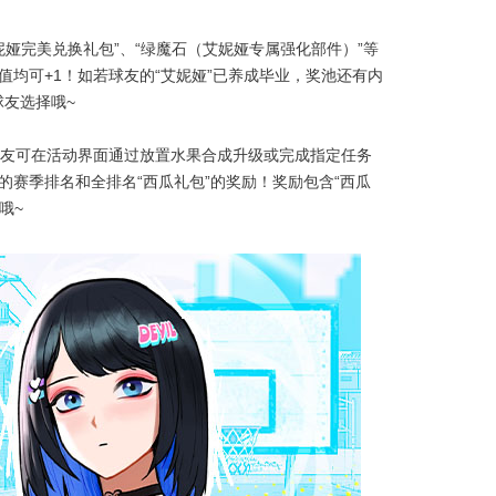
艾妮娅完美兑换礼包”、“绿魔石（艾妮娅专属强化部件）”等
值均可+1！如若球友的“艾妮娅”已养成毕业，奖池还有内
球友选择哦~
，球友可在活动界面通过放置水果合成升级或完成指定任务
的赛季排名和全排名“西瓜礼包”的奖励！奖励包含“西瓜
哦~