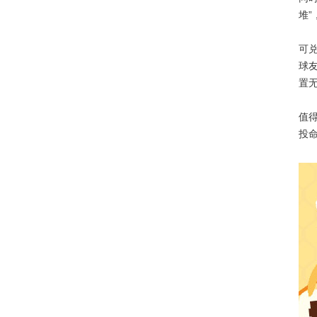
堆”
可兑
球
置
值得
投命