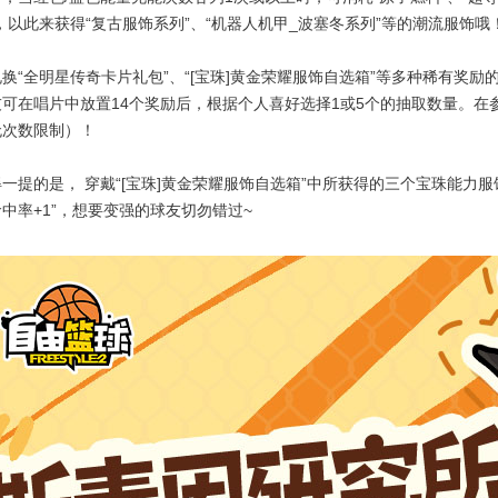
，以此来获得“复古服饰系列”、“机器人机甲_波塞冬系列”等的潮流服饰哦
换“全明星传奇卡片礼包”、“[宝珠]黄金荣耀服饰自选箱”等多种稀有奖励的
友可在唱片中放置14个奖励后，根据个人喜好选择1或5个的抽取数量。
无次数限制）！
一提的是， 穿戴“[宝珠]黄金荣耀服饰自选箱”中所获得的三个宝珠能力服
中率+1”，想要变强的球友切勿错过~