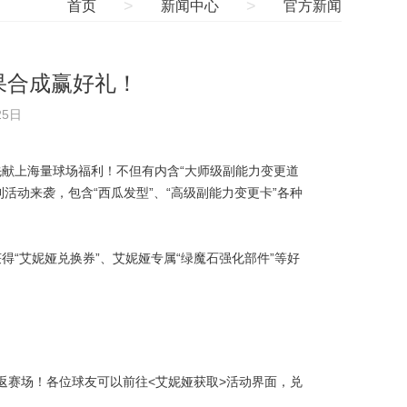
>
>
首页
新闻中心
官方新闻
果合成赢好礼！
25日
献上海量球场福利！不但有内含“大师级副能力变更道
活动来袭，包含“西瓜发型”、“高级副能力变更卡”各种
“艾妮娅兑换券”、艾妮娅专属“绿魔石强化部件”等好
娅重返赛场！各位球友可以前往<艾妮娅获取>活动界面，兑