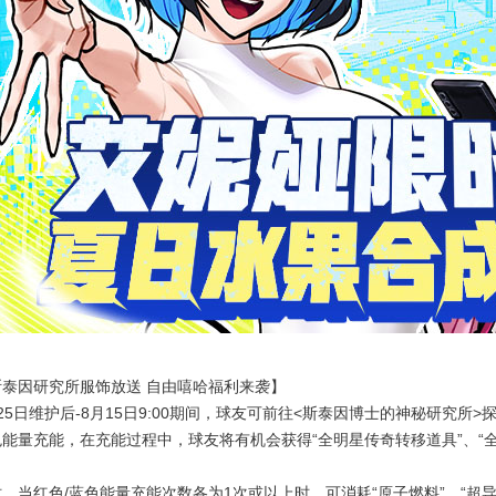
斯泰因研究所服饰放送 自由嘻哈福利来袭】
25日维护后-8月15日9:00期间，球友可前往<斯泰因博士的神秘研究所>
色能量充能，在充能过程中，球友将有机会获得“全明星传奇转移道具”、“
，当红色/蓝色能量充能次数各为1次或以上时，可消耗“原子燃料”、“超导