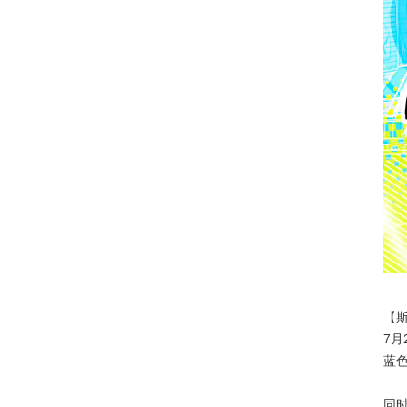
【
7月
蓝
同时