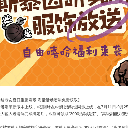
集结老友夏日重聚赛场 海量活动喷漆免费获取】
暑期革新版本上线，<召回球友>福利活动也同步上线，在7月11日-9月2
人输入邀请码完成绑定后，即刻可领取“2000活动喷漆”、“高级副能力变更
位被邀请人均完成指定任务后，邀请人最高可“6,000活动喷漆”、“高级副