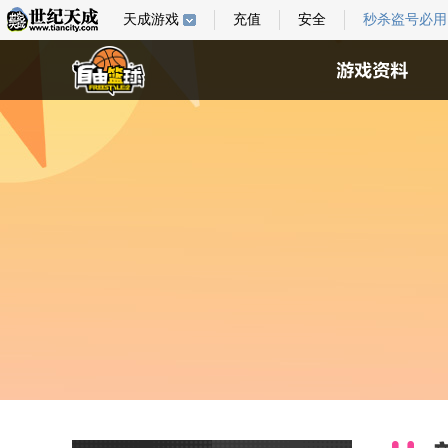
天成游戏
充值
安全
秒杀盗号必用