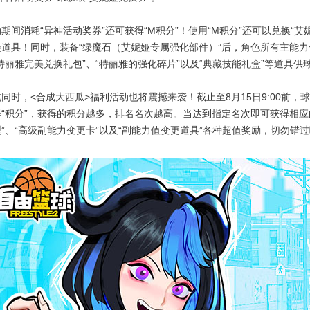
期间消耗“异神活动奖券”还可获得“M积分”！使用“M积分”还可以兑换“
美道具！同时，装备“绿魔石（艾妮娅专属强化部件）”后，角色所有主能力
特丽雅完美兑换礼包”、“特丽雅的强化碎片”以及“典藏技能礼盒”等道具供
此同时，<合成大西瓜>福利活动也将震撼来袭！截止至8月15日9:00前
得“积分”，获得的积分越多，排名名次越高。当达到指定名次即可获得相应
”、“高级副能力变更卡”以及“副能力值变更道具”各种超值奖励，切勿错过