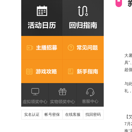
大
具”
超
与
礼
实名认证
帐号密保
在线客服
找回密码
【
7月
换“