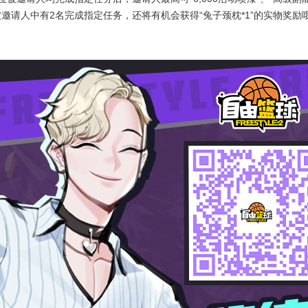
被邀请人中有2名完成指定任务，还将有机会获得“兔子颈枕*1”的实物奖