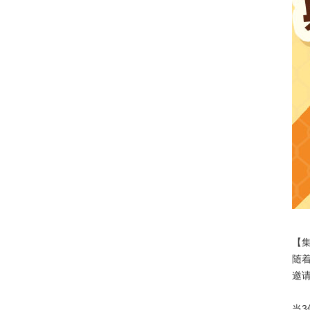
【
随着
邀请
当3